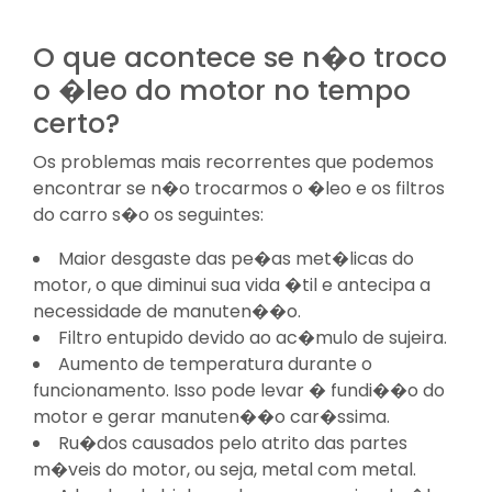
O que acontece se n�o troco
o �leo do motor no tempo
certo?
Os problemas mais recorrentes que podemos
encontrar se n�o trocarmos o �leo e os filtros
do carro s�o os seguintes:
Maior desgaste das pe�as met�licas do
motor, o que diminui sua vida �til e antecipa a
necessidade de manuten��o.
Filtro entupido devido ao ac�mulo de sujeira.
Aumento de temperatura durante o
funcionamento. Isso pode levar � fundi��o do
motor e gerar manuten��o car�ssima.
Ru�dos causados pelo atrito das partes
m�veis do motor, ou seja, metal com metal.