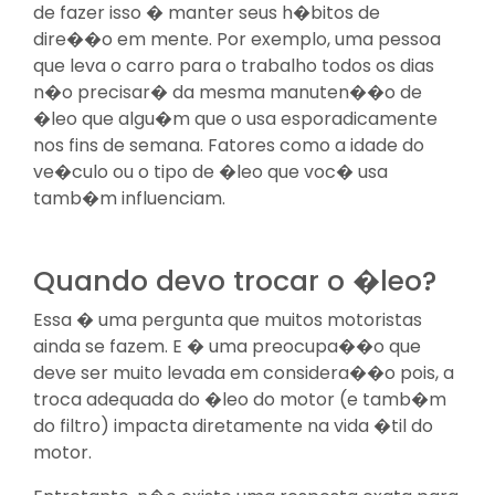
de fazer isso � manter seus h�bitos de
dire��o em mente. Por exemplo, uma pessoa
que leva o carro para o trabalho todos os dias
n�o precisar� da mesma manuten��o de
�leo que algu�m que o usa esporadicamente
nos fins de semana. Fatores como a idade do
ve�culo ou o tipo de �leo que voc� usa
tamb�m influenciam.
Quando devo trocar o �leo?
Essa � uma pergunta que muitos motoristas
ainda se fazem. E � uma preocupa��o que
deve ser muito levada em considera��o pois, a
troca adequada do �leo do motor (e tamb�m
do filtro) impacta diretamente na vida �til do
motor.