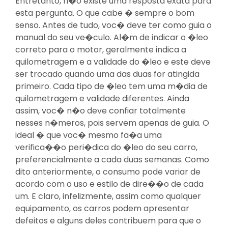
Entretanto, n�o existe uma resposta exata para
esta pergunta. O que cabe � sempre o bom
senso. Antes de tudo, voc� deve ter como guia o
manual do seu ve�culo. Al�m de indicar o �leo
correto para o motor, geralmente indica a
quilometragem e a validade do �leo e este deve
ser trocado quando uma das duas for atingida
primeiro. Cada tipo de �leo tem uma m�dia de
quilometragem e validade diferentes. Ainda
assim, voc� n�o deve confiar totalmente
nesses n�meros, pois servem apenas de guia. O
ideal � que voc� mesmo fa�a uma
verifica��o peri�dica do �leo do seu carro,
preferencialmente a cada duas semanas. Como
dito anteriormente, o consumo pode variar de
acordo com o uso e estilo de dire��o de cada
um. E claro, infelizmente, assim como qualquer
equipamento, os carros podem apresentar
defeitos e alguns deles contribuem para que o