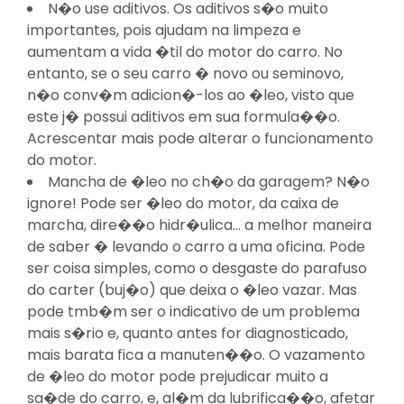
N�o use aditivos. Os aditivos s�o muito
importantes, pois ajudam na limpeza e
aumentam a vida �til do motor do carro. No
entanto, se o seu carro � novo ou seminovo,
n�o conv�m adicion�-los ao �leo, visto que
este j� possui aditivos em sua formula��o.
Acrescentar mais pode alterar o funcionamento
do motor.
Mancha de �leo no ch�o da garagem? N�o
ignore! Pode ser �leo do motor, da caixa de
marcha, dire��o hidr�ulica... a melhor maneira
de saber � levando o carro a uma oficina. Pode
ser coisa simples, como o desgaste do parafuso
do carter (buj�o) que deixa o �leo vazar. Mas
pode tmb�m ser o indicativo de um problema
mais s�rio e, quanto antes for diagnosticado,
mais barata fica a manuten��o. O vazamento
de �leo do motor pode prejudicar muito a
sa�de do carro, e, al�m da lubrifica��o, afetar