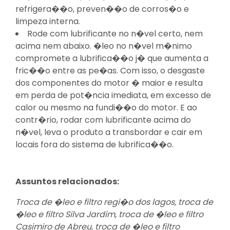
refrigera��o, preven��o de corros�o e
limpeza interna.
Rode com lubrificante no n�vel certo, nem
acima nem abaixo. �leo no n�vel m�nimo
compromete a lubrifica��o j� que aumenta a
fric��o entre as pe�as. Com isso, o desgaste
dos componentes do motor � maior e resulta
em perda de pot�ncia imediata, em excesso de
calor ou mesmo na fundi��o do motor. E ao
contr�rio, rodar com lubrificante acima do
n�vel, leva o produto a transbordar e cair em
locais fora do sistema de lubrifica��o.
Assuntos relacionados:
Troca de �leo e filtro regi�o dos lagos, troca de
�leo e filtro Silva Jardim, troca de �leo e filtro
Casimiro de Abreu, troca de �leo e filtro