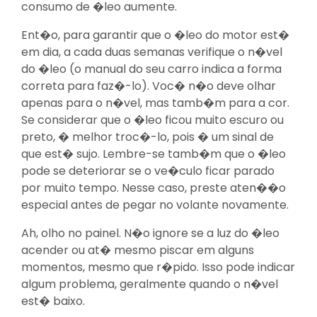
consumo de �leo aumente.
Ent�o, para garantir que o �leo do motor est�
em dia, a cada duas semanas verifique o n�vel
do �leo (o manual do seu carro indica a forma
correta para faz�-lo). Voc� n�o deve olhar
apenas para o n�vel, mas tamb�m para a cor.
Se considerar que o �leo ficou muito escuro ou
preto, � melhor troc�-lo, pois � um sinal de
que est� sujo. Lembre-se tamb�m que o �leo
pode se deteriorar se o ve�culo ficar parado
por muito tempo. Nesse caso, preste aten��o
especial antes de pegar no volante novamente.
Ah, olho no painel. N�o ignore se a luz do �leo
acender ou at� mesmo piscar em alguns
momentos, mesmo que r�pido. Isso pode indicar
algum problema, geralmente quando o n�vel
est� baixo.