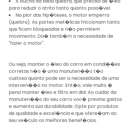
A bucha da biela quebra, que precisa de �leo
para reduzir o atrito tanto quanto poss�vel.
Na pior das hip�teses, o motor emperra
(quebra). As partes met�licas friccionam tanto
que ficam bloqueadas e n�o permitem
movimento. Da� tamb�m a necessidade de
"fazer o motor".
Ou seja, manter o �leo do carro em condi��es
corretas n�o � uma manuten��o t�o
custosa quanto pode ser a necessidade de uma
interven��o no motor. Ent�o, vale muito �
pena manter �leo e filtro em dia! Ao cuidar da
manuten��o do seu carro voc� previne gastos
e aumenta sua durabilidade. Opte por produtos
de qualidade e excel�ncia e que ofere�am ao
seu ve�culo os melhores benef�cios.