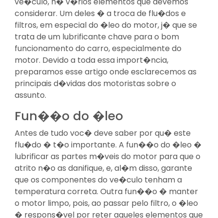
ve�culo, h� v�rios elementos que devemos
considerar. Um deles � a troca de flu�dos e
filtros, em especial do �leo do motor, j� que se
trata de um lubrificante chave para o bom
funcionamento do carro, especialmente do
motor. Devido a toda essa import�ncia,
preparamos esse artigo onde esclarecemos as
principais d�vidas dos motoristas sobre o
assunto.
Fun��o do �leo
Antes de tudo voc� deve saber por qu� este
flu�do � t�o importante. A fun��o do �leo �
lubrificar as partes m�veis do motor para que o
atrito n�o as danifique, e, al�m disso, garante
que os componentes do ve�culo tenham a
temperatura correta. Outra fun��o � manter
o motor limpo, pois, ao passar pelo filtro, o �leo
� respons�vel por reter aqueles elementos que