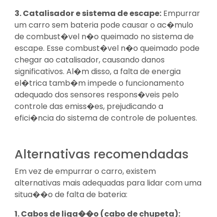
3. Catalisador e sistema de escape:
Empurrar
um carro sem bateria pode causar o ac�mulo
de combust�vel n�o queimado no sistema de
escape. Esse combust�vel n�o queimado pode
chegar ao catalisador, causando danos
significativos. Al�m disso, a falta de energia
el�trica tamb�m impede o funcionamento
adequado dos sensores respons�veis pelo
controle das emiss�es, prejudicando a
efici�ncia do sistema de controle de poluentes.
Alternativas recomendadas
Em vez de empurrar o carro, existem
alternativas mais adequadas para lidar com uma
situa��o de falta de bateria:
1. Cabos de liga��o (cabo de chupeta):