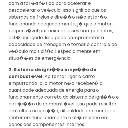
com a for�a f�sica para acelerar e
desacelerar o ve�culo. Isso significa que os
sistemas de freios e dire��o n�o estar�o
funcionando adequadamente, j� que o motor,
respons�vel por acionar esses componentes,
est� desligado. Isso pode comprometer a
capacidade de frenagem e tornar o controle do
ve�culo mais dif�cil, especialmente em
situa��es de emerg�ncia.
2. Sistema de igni��o e inje��o de
combust�vel:
Ao tentar ligar o carro
empurrando-o, o motor n�o receber� a
quantidade adequada de energia para o
funcionamento correto do sistema de igni��o e
da inje��o de combust�vel. Isso pode resultar
em falhas na igni��o, dificuldade em manter o
motor em funcionamento e at� mesmo em
danos aos componentes internos.